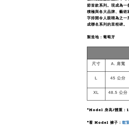
節首款系列。現成為一
積極與各大品牌、藝術
字排開令人眼睛為之一亮，
成聯名系列的里程碑。
製造地：葡萄牙
尺寸
A.
肩寬
L
45
公分
XL
48.5
公分
*Model 身高/體重：16
*看 Model 褲子：
鬆