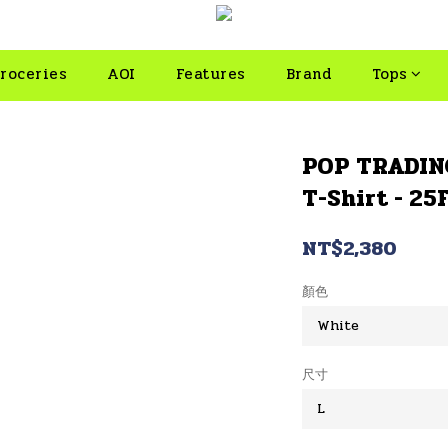
roceries
AOI
Features
Brand
Tops
POP TRADIN
T-Shirt - 25
NT$2,380
顏色
尺寸