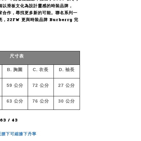
個以滑板文化為設計靈感的時裝品牌，
家合作，尋找更多新的可能。聯名系列一
22FW 更與時裝品牌 Burberry 完
尺寸表
B.
胸圍
C.
衣長
D.
袖長
59
公分
72
公分
27
公分
63
公分
76
公分
30
公分
3 / 43
緊腰下可縮膝下丹寧