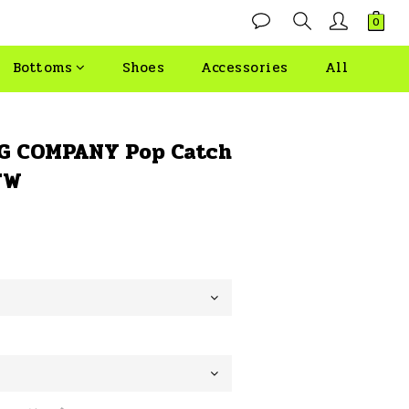
Bottoms
Shoes
Accessories
All
G COMPANY Pop Catch
FW