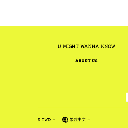
U MIGHT WANNA KNOW
ABOUT US
$
TWD
繁體中文