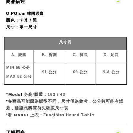
商品描述
O.POism
韓國選賣
顏色：卡其 / 黑
尺寸：單一尺寸
尺寸表
A.
腰圍
B.
臀圍
C.
褲長
D.
足口
MIN 66
公分
91
公分
69
公分
N/A
公分
MAX 82
公分
Model
163 / 43
*
身高
/
體重：
*
各商品可能因為版型不同，尺寸僅為參考，公分數可能有誤
差
，
建議您購買前先確認尺寸表
Model
*
看
上衣：
Fungibles Hound T-shirt
了解更多