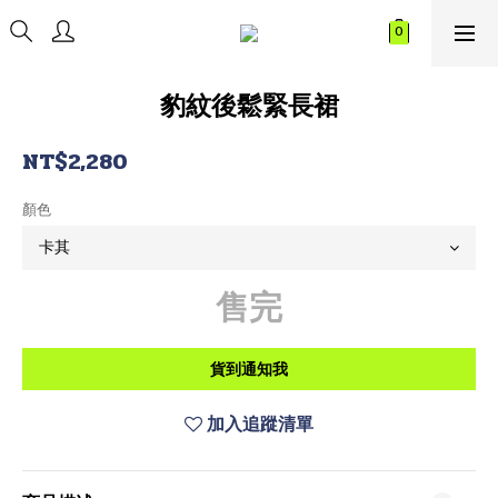
豹紋後鬆緊長裙
NT$2,280
顏色
售完
貨到通知我
加入追蹤清單