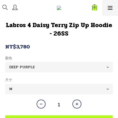
Labros 4 Daisy Terry Zip Up Hoodie
- 26SS
NT$3,780
顏色
尺寸