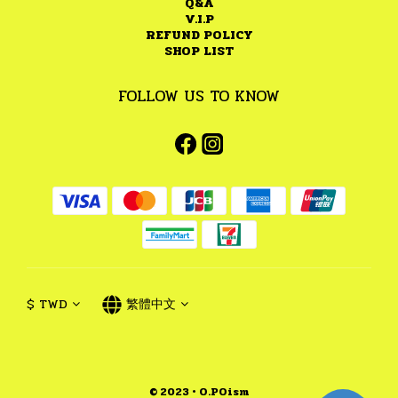
Q&A
V.I.P
REFUND POLICY
SHOP LIST
FOLLOW US TO KNOW
$
TWD
繁體中文
© 2023 • O.POism