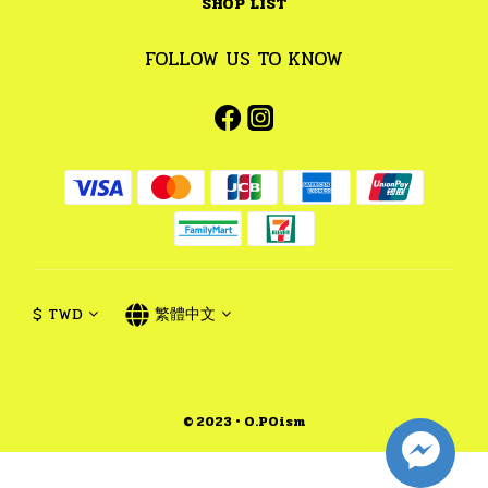
SHOP LIST
FOLLOW US TO KNOW
$
TWD
繁體中文
© 2023 • O.POism