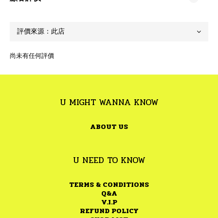
尚未有任何評價
U MIGHT WANNA KNOW
ABOUT US
U NEED TO KNOW
TERMS & CONDITIONS
Q&A
V.I.P
REFUND POLICY