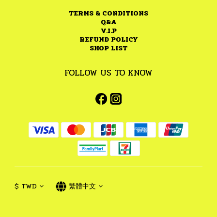
TERMS & CONDITIONS
Q&A
V.I.P
REFUND POLICY
SHOP LIST
FOLLOW US TO KNOW
$
TWD
繁體中文