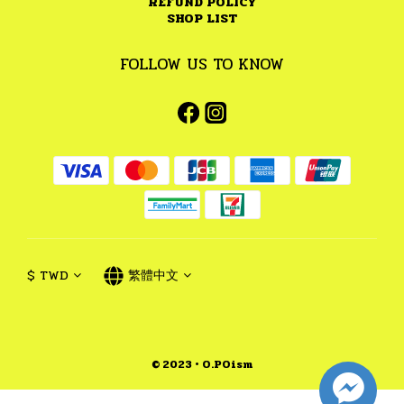
REFUND POLICY
SHOP LIST
FOLLOW US TO KNOW
$
TWD
繁體中文
© 2023 • O.POism