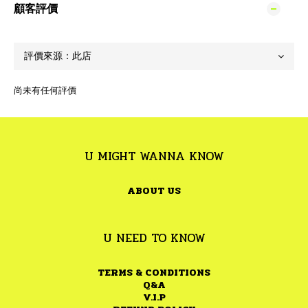
顧客評價
尚未有任何評價
U MIGHT WANNA KNOW
ABOUT US
U NEED TO KNOW
TERMS & CONDITIONS
Q&A
V.I.P