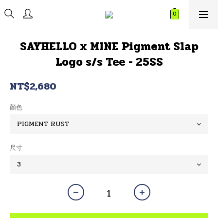
SAYHELLO x MINE Pigment Slap
Logo s/s Tee - 25SS
NT$2,680
顏色
尺寸