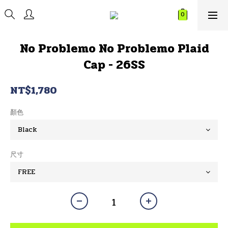
No Problemo No Problemo Plaid
Cap - 26SS
NT$1,780
顏色
尺寸