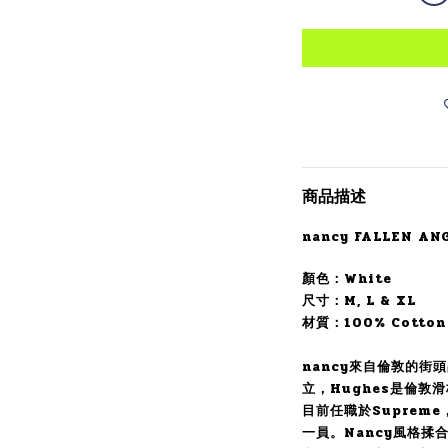
商品描述
nancy FALLEN ANG
顏色：White
尺寸：M, L & XL
材質：100% Cotton
nancy來自倫敦的街頭
立，Hughes是倫敦
目前任職於Supreme，
一員。Nancy風格揉