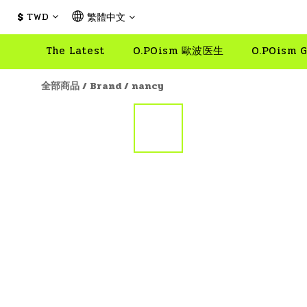
$
TWD
繁體中文
The Latest
O.POism 歐波医生
O.POism G
全部商品
/
Brand
/
nancy