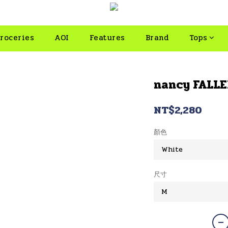
roceries
AOI
Features
Brand
Tops
nancy FALLE
NT$2,280
顏色
尺寸