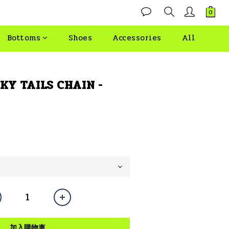
Bottoms
Shoes
Accessories
All
KY TAILS CHAIN -
加入購物車