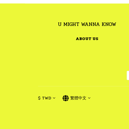
U MIGHT WANNA KNOW
ABOUT US
$
TWD
繁體中文