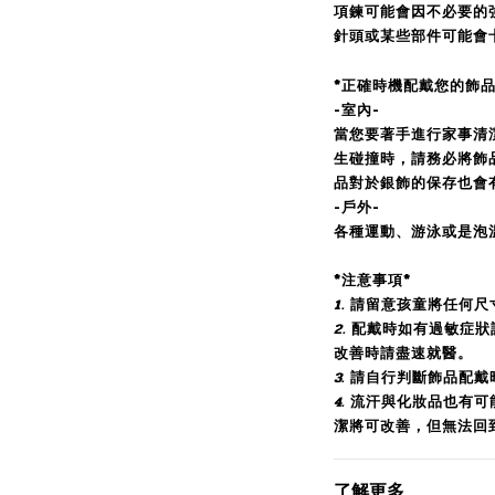
項鍊可能會因不必要的
針頭或某些部件可能會
*正確時機配戴您的飾品
-室內-
當您要著手進行家事清
生碰撞時，請務必將飾
品對於銀飾的保存也會
-戶外-
各種運動、游泳或是泡
*注意事項*
1.
請留意孩童將任何尺
2.
配戴時如有過敏症狀
改善時請盡速就醫。
3.
請自行判斷飾品配戴
4.
流汗與化妝品也有可
潔將可改善，但無法回
了解更多