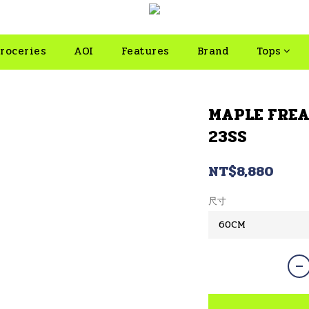
roceries
AOI
Features
Brand
Tops
MAPLE FREA
23SS
NT$8,880
尺寸