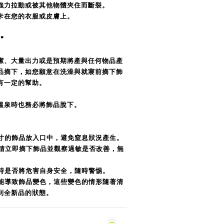
強力拉動或被其他物體夾住而斷裂。
卡在您的衣服或皮膚上。
*
潔、大量出力或是預期將產與任何物品產
品摘下，如您願意在洗澡與就寢前摘下飾
有一定的幫助。
溫泉時也務必將飾品脫下。
寸的飾品放入口中，避免窒息狀況產生。
請立即摘下飾品並觀察過敏是否改善，無
時是否將危害自身安全，隨時警惕。
能導致飾品變色，這些變色的情形隨著清
到全新品的狀態。