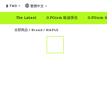
$
TWD
繁體中文
The Latest
O.POism 歐波医生
O.POism G
全部商品
/
Brand
/
MAPLE