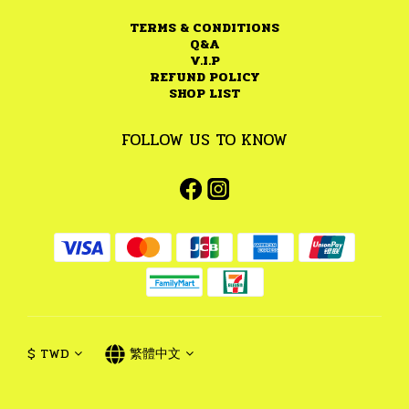
TERMS & CONDITIONS
Q&A
V.I.P
REFUND POLICY
SHOP LIST
FOLLOW US TO KNOW
$
TWD
繁體中文