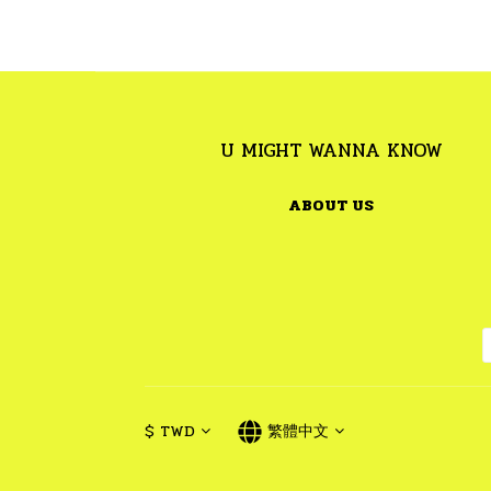
U MIGHT WANNA KNOW
ABOUT US
$
TWD
繁體中文