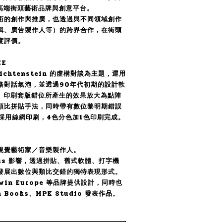
的高端街頭藝術品牌與創意平台。
術的創作與推廣，也透過與不同領域創作
輯、廣告製作人等）的跨界合作，在街頭
度評價。
EE
ichtenstein 的虛構對談為主題，運用
格對話氣泡，並透過90年代初期的設計軟
K 印刷套版錯位所產生的效果放大為點陣
類比拼貼手法，同時帶有數位黎明期錯誤
採用絲網印刷，4色分色加1色印刷完成。
視覺藝術家／音樂製作人。
xus 影響，透過拼貼、舊式軟體、打字機
發展出數位與類比交錯的獨特表現形式。
dwin Europe 等品牌提供設計，同時也
 Books、MPK Studio 發表作品。