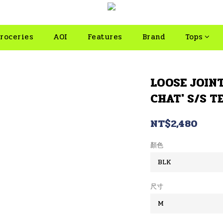
roceries
AOI
Features
Brand
Tops
LOOSE JOINT
CHAT' S/S TE
NT$2,480
顏色
尺寸