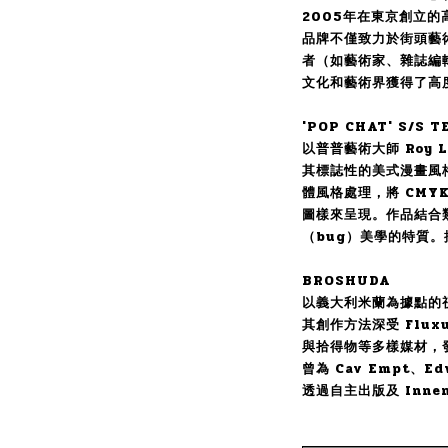
2005年在東京創立
品牌不僅致力於街頭藝
者（如藝術家、雜誌編
文化和藝術界獲得了高
'POP CHAT' S/S T
以普普藝術大師 Roy L
其標誌性的美式漫畫風
體風格處理，將 CMY
圖樣來呈現。作品結合
（bug）美學的特質。
BROSHUDA
以義大利米蘭為據點的
其創作方法深受 Flu
與拾得物等多樣媒材，
曾為 Cav Empt、E
透過自主出版及 Innen