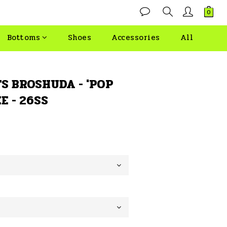
Bottoms
Shoes
Accessories
All
S BROSHUDA - 'POP
E - 26SS