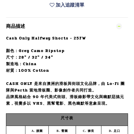
加入追蹤清單
商品描述
Cash Only Halfway Shorts - 25FW
顏色：
Grey Camo Ripstop
尺寸：28" / 32" / 34"
製造地：China
材質：1
00% Cotton
CASH ONLY 是來自澳洲的滑板與街頭文化品牌，由 Lo-Fi 團
隊與Perth 當地滑板圈、影像創作者共同打造。
品牌風格結合 90 年代美式街頭、滑板錄影帶文化與幽默惡搞元
素，視覺多以 VHS、黑幫電影、黑色幽默等意象呈現。
尺寸表
A
.
腰圍
B
.
臀圍
C
.
褲長
D
.
足口