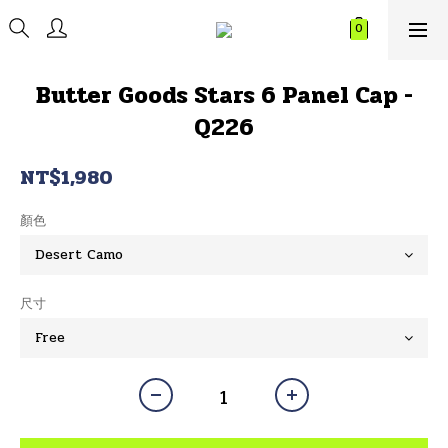
Butter Goods Stars 6 Panel Cap -
Q226
NT$1,980
顏色
尺寸