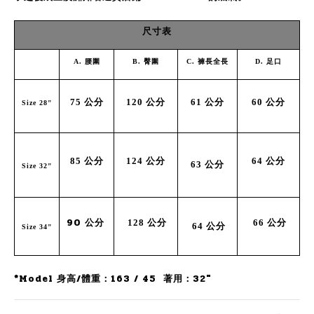
尺寸表
A
.
腰圍
B
.
臀圍
C
.
褲長全長
D
.
足口
75
公分
120
公分
61
公分
60
公分
Size
28"
85
公分
124
公分
64
公分
63
公分
Size 32"
90
公分
128
公分
66
公分
64
公分
Size 34"
*Model 身高/體重：163 / 45 著用：32"