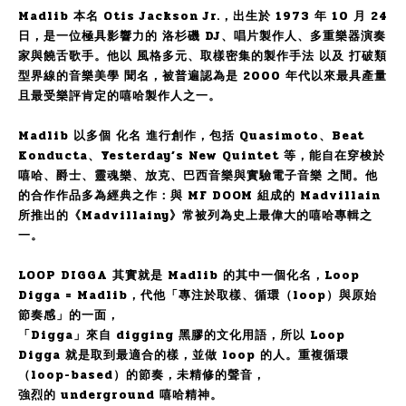
Madlib
本名 Otis Jackson Jr.，出生於 1973 年 10 月 24
日，是一位極具影響力的 洛杉磯 DJ、唱片製作人、多重樂器演奏
家與饒舌歌手。他以 風格多元、取樣密集的製作手法 以及 打破類
型界線的音樂美學 聞名，被普遍認為是 2000 年代以來最具產量
且最受樂評肯定的嘻哈製作人之一。
Madlib 以多個 化名 進行創作，包括 Quasimoto、Beat
Konducta、Yesterday’s New Quintet 等，能自在穿梭於
嘻哈、爵士、靈魂樂、放克、巴西音樂與實驗電子音樂 之間。他
的合作作品多為經典之作：與 MF DOOM 組成的 Madvillain
所推出的《Madvillainy》常被列為史上最偉大的嘻哈專輯之
一。
LOOP DIGGA 其實就是 Madlib 的其中一個化名，Loop
Digga = Madlib，
代他「專注於取樣、循環（loop）與原始
節奏感」的一面，
「Digga」來自 digging 黑膠的文化用語，所以
Loop
Digga 就是取到最適合的樣，並做 loop 的人。
重複循環
（loop-based）的節奏，
未精修的聲音，
強烈的 underground 嘻哈精神。