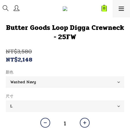
Butter Goods Loop Digga Crewneck
- 25FW
NT$3,580
NT$2,148
顏色
尺寸