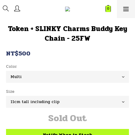
Token + SLINKY Charms Buddy Key
Chain - 25FW
NT$500
Color
Size
Sold Out
Notify When in Stock