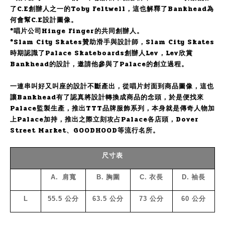
了C.E創辦人之一的Toby Feltwell，這也解釋了Bankhead為
何會幫C.E設計圖像。
*唱片公司Hinge Finger的共同創辦人。
*Slam City Skates贊助滑手與設計師，Slam City Skates
時期認識了Palace Skateboards創辦人Lev，Lev欣賞
Bankhead的設計，邀請他參與了Palace的創立過程。
一連串叫好又叫座的設計不斷產出，從唱片封面到商品圖像，這也
讓Bankhead有了認真將設計轉換成商品的念頭，於是便找來
Palace監製生產，推出TTT品牌服飾系列，本身就是傳奇人物加
上Palace加持，推出之際立刻攻占Palace各店頭，Dover
Street Market、GOODHOOD等流行名所。
尺寸表
A.
肩寬
B.
胸圍
C.
衣長
D.
袖長
L
55.5
公分
63.5
公分
73
公分
60
公分