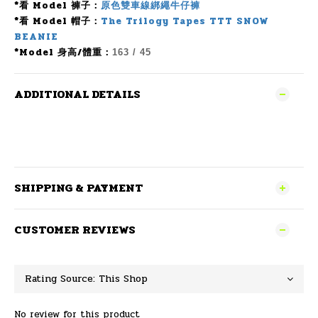
*看 Model 褲子：
原色雙車線綁繩牛仔褲
*看 Model 帽子：
The Trilogy Tapes TTT SNOW
BEANIE
*Model 身高/體重：
163 / 45
ADDITIONAL DETAILS
SHIPPING & PAYMENT
CUSTOMER REVIEWS
No review for this product