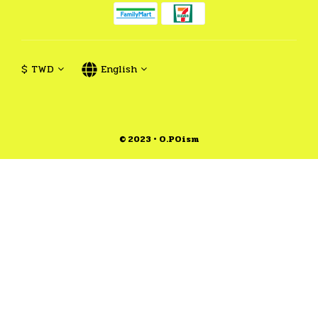
$
TWD
English
© 2023 • O.POism