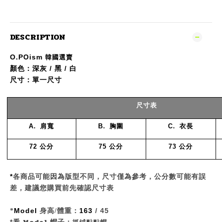
DESCRIPTION
O.POism
韓國選賣
顏色：深灰 / 黑 / 白
尺寸：
單一尺寸
尺寸表
A.
肩
寬
B.
胸圍
C.
衣長
72
公分
75
公分
73
公分
*
各商品可能因為版型不同，尺寸僅為參考，公分數可能有誤
，
差
建議您購買前先確認尺寸表
Model
163
/ 45
*
身高
/
體重：