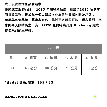
成，以代理滑板品牌起家，
後來成立服飾品牌， 2015 年開發產品線，推出了2016 秋冬季
節首款系列。現成為一個以滑板文化為設計靈感的時裝品牌，
積極與各大品牌、藝術家合作，尋找更多新的可能。聯名系列一字
排開令人眼睛為之一亮，22FW 更與時裝品牌 Burberry 完成
聯名系列的里程碑。
尺寸表
尺寸
A.
肩寬
B.
胸圍
C.
衣長
D.
袖長
XL
48
公分
66
公分
75
公分
69
公分
*Model 身高/體重：163 / 45
ADDITIONAL DETAILS