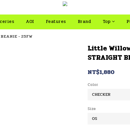
ceries
AOI
Features
Brand
Top
P
 BEANIE - 25FW
Little Willo
STRAIGHT B
NT$1,880
Color
Size