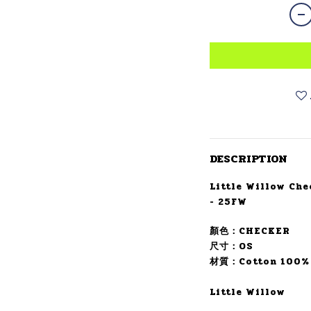
DESCRIPTION
Little Willow Ch
- 25FW
顏色：CHECKER
尺寸：OS
材質：Cotton 100%
Little Willow