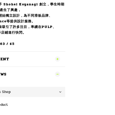
Shohei Koyanagi 創立，學生時期
計產生了興趣，
開始獨立設計，為不同滑板品牌、
lance等提供設計服務。
品味吸引了許多注目，率續在PULP、
O 等店鋪進行快閃。
3 / 45
MENT
EWS
oduct