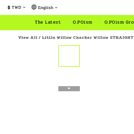
$
TWD
English
The Latest
O.POism
O.POism Gro
View All
/
Little Willow Checker Willow STRAIGHT