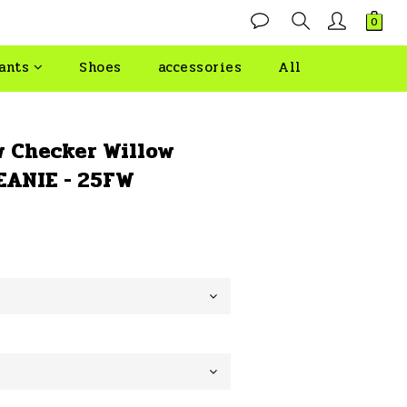
ants
Shoes
accessories
All
w Checker Willow
EANIE - 25FW