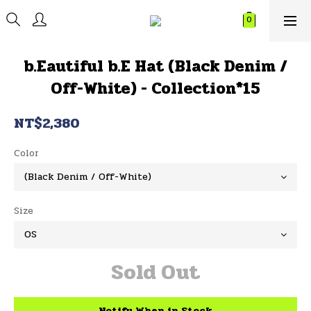
b.Eautiful b.E Hat (Black Denim /
Off-White) - Collection*15
NT$2,380
Color
Size
Sold Out
Notify When in Stock